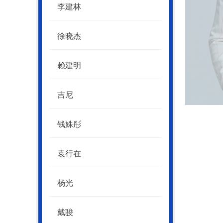
李建林
徐晓杰
赖建明
吉尼
钱姝彤
袁行在
杨光
戴骏