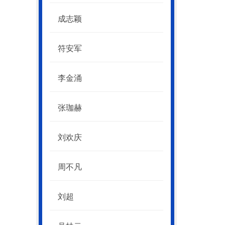
成志颖
符安军
李金涌
张珈赫
刘欢庆
周不凡
刘超