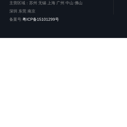
主营区域：苏州 无锡 上海 广州 中山 佛山
深圳 东莞 南京
备案号:
粤ICP备15101299号