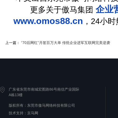
企业
更多关于傲马集团
www.omos88.cn
，24小
上一篇：
“70后网红”月签百万大单 传统企业进军互联网完美逆袭
广东省东莞市南城宏图路86号南信产业国际
A栋13楼
版权所有：东莞市傲马网络科技有限公司
技术支持：
京马网