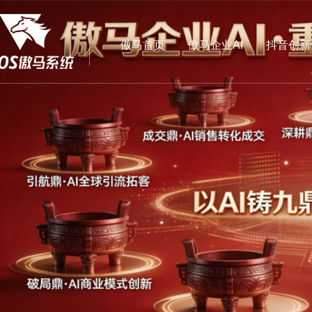
傲马首页
傲马企业AI
抖音创新